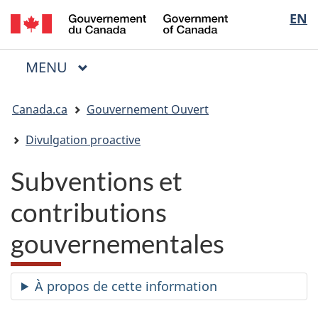
/
Sélectio
EN
Passer
Passer
Passer
Government
au
à
à
de
of
contenu
« Au
la
la
Canada
MENU
PRINCIPAL
principal
sujet
version
Menu
langue
du
HTML
Vous
gouvernement »
simplifiée
Canada.ca
Gouvernement Ouvert
êtes
ici
Divulgation proactive
:
Subventions et
contributions
gouvernementales
À propos de cette information