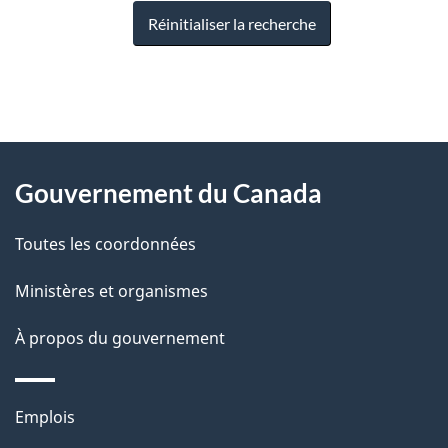
Réinitialiser la recherche
"
D
À
é
propos
Gouvernement du Canada
t
de
a
Toutes les coordonnées
ce
i
site
Ministères et organismes
l
s
À propos du gouvernement
d
e
Thèmes
Emplois
l
et