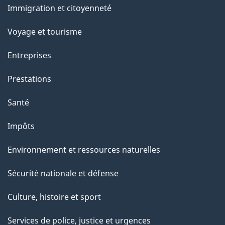
a
Immigration et citoyenneté
sujets
p
Voyage et tourisme
a
g
Entreprises
e
Prestations
"
Santé
Impôts
Environnement et ressources naturelles
Sécurité nationale et défense
Culture, histoire et sport
Services de police, justice et urgences