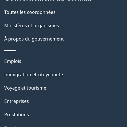
t
de
a
Toutes les coordonnées
ce
i
site
Ministères et organismes
l
s
À propos du gouvernement
d
e
Thèmes
Emplois
l
et
a
Immigration et citoyenneté
sujets
p
Voyage et tourisme
a
g
Entreprises
e
Prestations
"