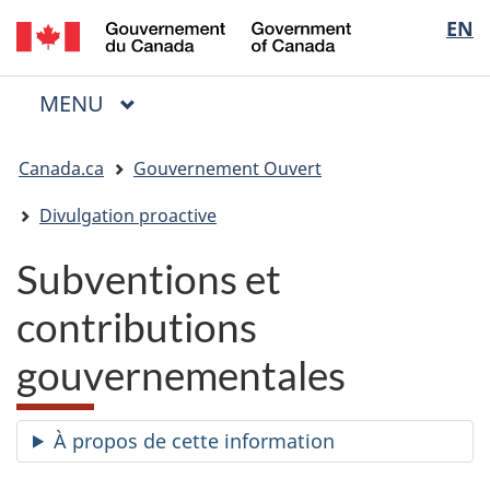
/
Sélectio
EN
Passer
Passer
Passer
Government
au
à
à
de
of
contenu
« Au
la
la
Canada
MENU
PRINCIPAL
principal
sujet
version
Menu
langue
du
HTML
Vous
gouvernement »
simplifiée
Canada.ca
Gouvernement Ouvert
êtes
ici
Divulgation proactive
:
Subventions et
contributions
gouvernementales
À propos de cette information