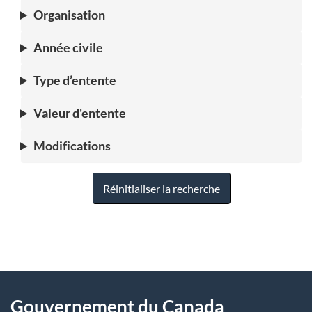
Organisation
Année civile
Type d’entente
Valeur d'entente
Modifications
Réinitialiser la recherche
"
D
À
é
propos
Gouvernement du Canada