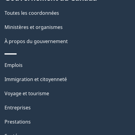
t
de
a
Toutes les coordonnées
ce
i
site
Ministères et organismes
l
s
À propos du gouvernement
d
e
Thèmes
Emplois
l
et
a
Immigration et citoyenneté
sujets
p
Voyage et tourisme
a
g
Entreprises
e
Prestations
"