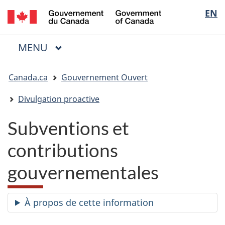
/
Sélectio
EN
Passer
Passer
Passer
Government
au
à
à
de
of
contenu
« Au
la
la
Canada
MENU
PRINCIPAL
principal
sujet
version
Menu
langue
du
HTML
Vous
gouvernement »
simplifiée
Canada.ca
Gouvernement Ouvert
êtes
ici
Divulgation proactive
:
Subventions et
contributions
gouvernementales
À propos de cette information