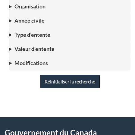
Organisation
Année civile
Type d’entente
Valeur d'entente
Modifications
Réinitialiser la recherche
"
D
À
é
propos
Gouvernement du Canada