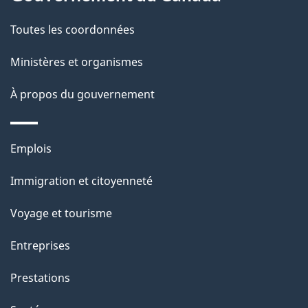
t
de
a
Toutes les coordonnées
ce
i
site
Ministères et organismes
l
s
À propos du gouvernement
d
e
Thèmes
Emplois
l
et
a
Immigration et citoyenneté
sujets
p
Voyage et tourisme
a
g
Entreprises
e
Prestations
"