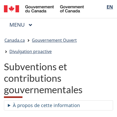
/
Sélectio
EN
Passer
Passer
Passer
Government
au
à
à
de
of
contenu
« Au
la
la
Canada
MENU
PRINCIPAL
principal
sujet
version
Menu
langue
du
HTML
Vous
gouvernement »
simplifiée
Canada.ca
Gouvernement Ouvert
êtes
ici
Divulgation proactive
:
Subventions et
contributions
gouvernementales
À propos de cette information