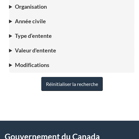
Organisation
Année civile
Type d’entente
Valeur d'entente
Modifications
Réinitialiser la recherche
"
D
À
é
propos
Gouvernement du Canada