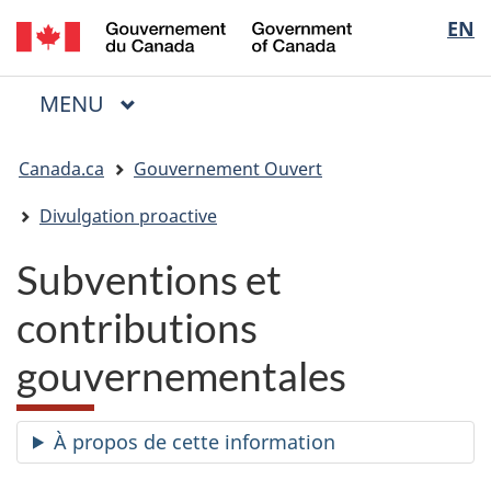
/
Sélectio
EN
Passer
Passer
Passer
Government
au
à
à
de
of
contenu
« Au
la
la
Canada
MENU
PRINCIPAL
principal
sujet
version
Menu
langue
du
HTML
Vous
gouvernement »
simplifiée
Canada.ca
Gouvernement Ouvert
êtes
ici
Divulgation proactive
:
Subventions et
contributions
gouvernementales
À propos de cette information