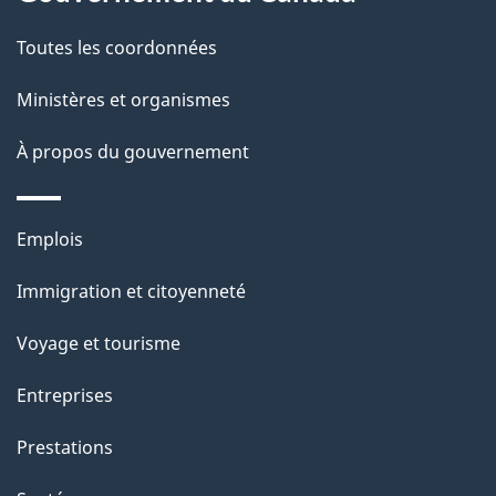
t
de
a
Toutes les coordonnées
ce
i
site
Ministères et organismes
l
s
À propos du gouvernement
d
e
Thèmes
Emplois
l
et
a
Immigration et citoyenneté
sujets
p
Voyage et tourisme
a
g
Entreprises
e
Prestations
"