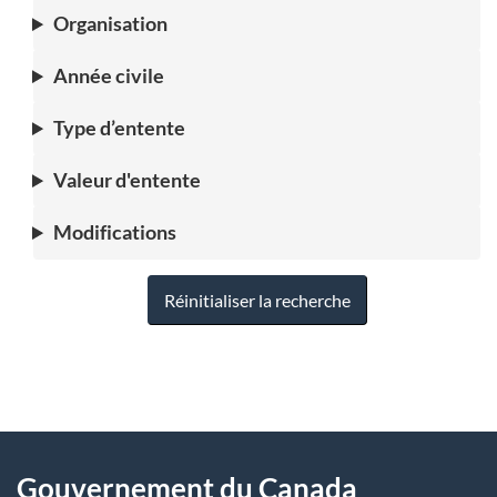
Organisation
Année civile
Type d’entente
Valeur d'entente
Modifications
Réinitialiser la recherche
"
D
À
é
propos
Gouvernement du Canada