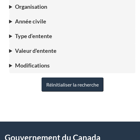
Organisation
Année civile
Type d’entente
Valeur d'entente
Modifications
Réinitialiser la recherche
"
D
À
é
propos
Gouvernement du Canada