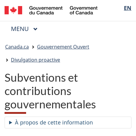
/
Sélectio
EN
Passer
Passer
Passer
Government
au
à
à
de
of
contenu
« Au
la
la
Canada
MENU
PRINCIPAL
principal
sujet
version
Menu
langue
du
HTML
Vous
gouvernement »
simplifiée
Canada.ca
Gouvernement Ouvert
êtes
ici
Divulgation proactive
:
Subventions et
contributions
gouvernementales
À propos de cette information