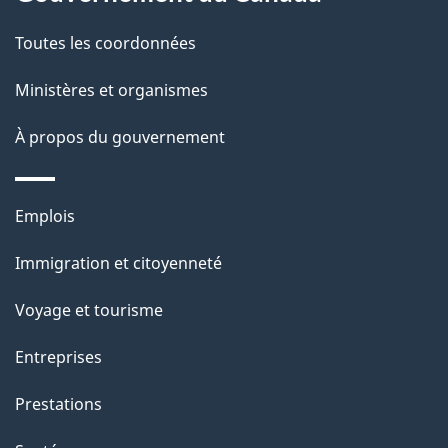
t
de
a
Toutes les coordonnées
ce
i
site
Ministères et organismes
l
s
À propos du gouvernement
d
e
Thèmes
Emplois
l
et
a
Immigration et citoyenneté
sujets
p
Voyage et tourisme
a
g
Entreprises
e
Prestations
"