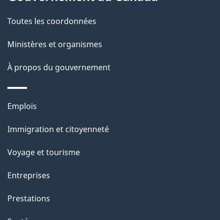
t
de
a
Toutes les coordonnées
ce
i
site
Ministères et organismes
l
s
À propos du gouvernement
d
e
Thèmes
Emplois
l
et
a
Immigration et citoyenneté
sujets
p
Voyage et tourisme
a
g
Entreprises
e
Prestations
"