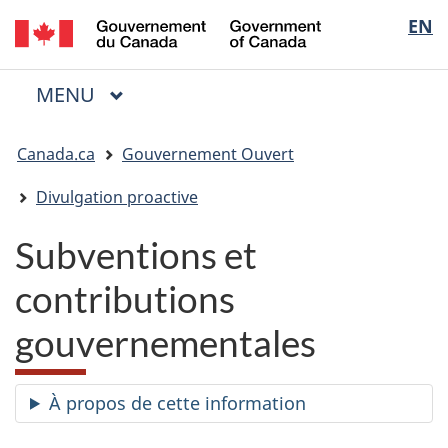
/
Sélectio
EN
Passer
Passer
Passer
Government
au
à
à
de
of
contenu
« Au
la
la
Canada
MENU
PRINCIPAL
principal
sujet
version
Menu
langue
du
HTML
Vous
gouvernement »
simplifiée
Canada.ca
Gouvernement Ouvert
êtes
ici
Divulgation proactive
:
Subventions et
contributions
gouvernementales
À propos de cette information