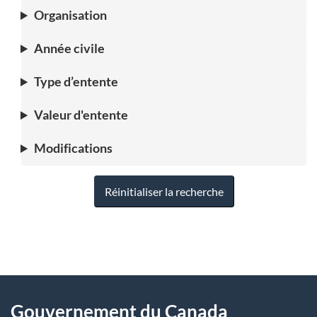
Organisation
Année civile
Type d’entente
Valeur d'entente
Modifications
Réinitialiser la recherche
"
D
À
é
propos
Gouvernement du Canada