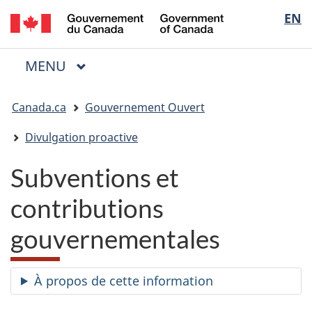
/
Sélectio
EN
Passer
Passer
Passer
Government
au
à
à
de
of
contenu
« Au
la
la
Canada
MENU
PRINCIPAL
principal
sujet
version
Menu
langue
du
HTML
Vous
gouvernement »
simplifiée
Canada.ca
Gouvernement Ouvert
êtes
ici
Divulgation proactive
:
Subventions et
contributions
gouvernementales
À propos de cette information