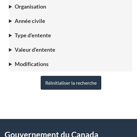
Organisation
Année civile
Type d’entente
Valeur d'entente
Modifications
Réinitialiser la recherche
"
D
À
é
propos
Gouvernement du Canada