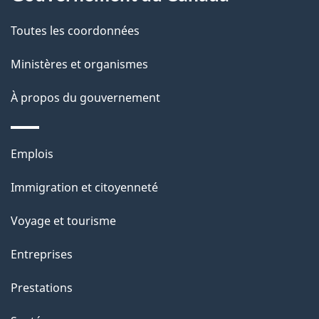
t
de
a
Toutes les coordonnées
ce
i
site
Ministères et organismes
l
s
À propos du gouvernement
d
e
Thèmes
Emplois
l
et
a
Immigration et citoyenneté
sujets
p
Voyage et tourisme
a
g
Entreprises
e
Prestations
"