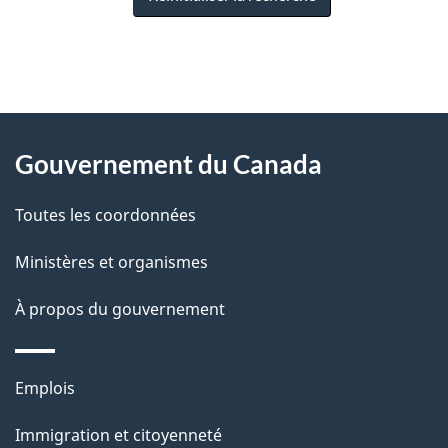
"
D
À
é
propos
Gouvernement du Canada
t
de
a
Toutes les coordonnées
ce
i
site
Ministères et organismes
l
s
À propos du gouvernement
d
e
Thèmes
Emplois
l
et
a
Immigration et citoyenneté
sujets