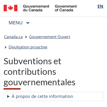
/
Sélectio
EN
Passer
Passer
Passer
Government
au
à
à
de
of
contenu
« Au
la
la
Canada
MENU
PRINCIPAL
principal
sujet
version
Menu
langue
du
HTML
Vous
gouvernement »
simplifiée
Canada.ca
Gouvernement Ouvert
êtes
ici
Divulgation proactive
:
Subventions et
contributions
gouvernementales
À propos de cette information