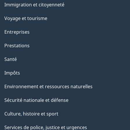
a
Immigration et citoyenneté
sujets
p
Voyage et tourisme
a
g
Entreprises
e
Prestations
"
Santé
Impôts
Environnement et ressources naturelles
Sécurité nationale et défense
Culture, histoire et sport
Services de police, justice et urgences