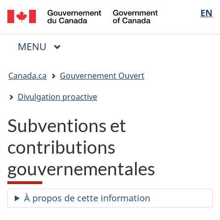
/
Sélectio
EN
Passer
Passer
Passer
Government
au
à
à
de
of
contenu
« Au
la
la
Canada
MENU
PRINCIPAL
principal
sujet
version
Menu
langue
du
HTML
Vous
gouvernement »
simplifiée
Canada.ca
Gouvernement Ouvert
êtes
ici
Divulgation proactive
:
Subventions et
contributions
gouvernementales
À propos de cette information