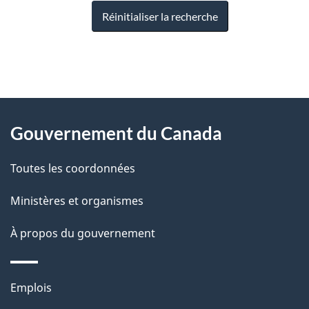
Réinitialiser la recherche
"
D
À
é
propos
Gouvernement du Canada
t
de
a
Toutes les coordonnées
ce
i
site
Ministères et organismes
l
s
À propos du gouvernement
d
e
Thèmes
Emplois
l
et