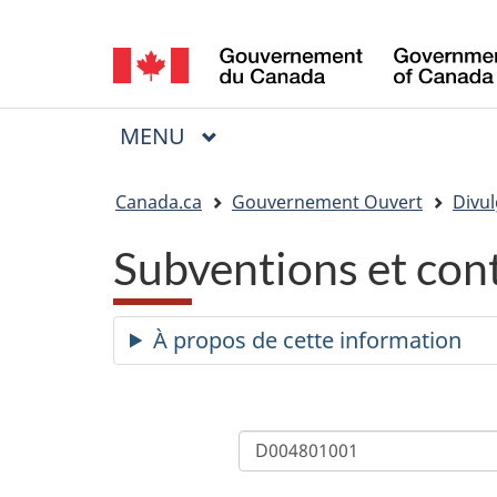
Sélection
de
la
MENU
PRINCIPAL
Menu
langue
Vous
Canada.ca
Gouvernement Ouvert
Divul
êtes
Subventions et con
ici
:
À propos de cette information