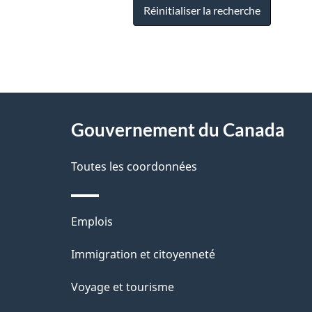
Réinitialiser la recherche
"
D
À
é
propos
Gouvernement du Canada
t
de
a
Toutes les coordonnées
ce
i
site
l
Thèmes
Emplois
s
et
Immigration et citoyenneté
d
sujets
e
Voyage et tourisme