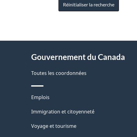
Réinitialiser la recherche
"
D
À
é
propos
Gouvernement du Canada
t
de
a
Toutes les coordonnées
ce
i
site
l
Thèmes
Emplois
s
et
Immigration et citoyenneté
d
sujets
e
Voyage et tourisme