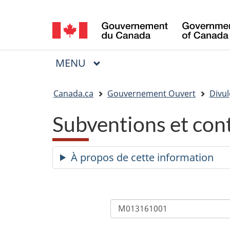
Sélection
de
la
MENU
PRINCIPAL
Menu
langue
Vous
Canada.ca
Gouvernement Ouvert
Divul
êtes
Subventions et con
ici
:
À propos de cette information