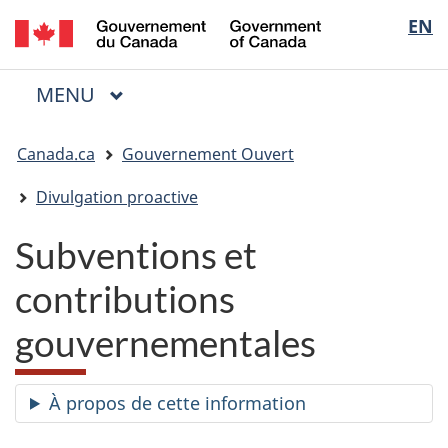
/
Sélectio
EN
Passer
Passer
Passer
Government
au
à
à
de
of
contenu
« Au
la
la
Canada
MENU
PRINCIPAL
principal
sujet
version
Menu
langue
du
HTML
Vous
gouvernement »
simplifiée
Canada.ca
Gouvernement Ouvert
êtes
ici
Divulgation proactive
:
Subventions et
contributions
gouvernementales
À propos de cette information