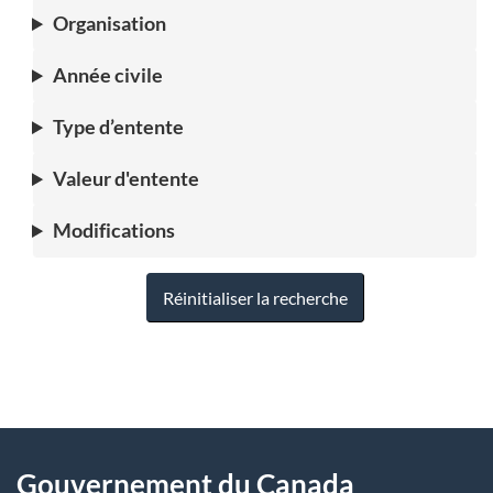
Organisation
Année civile
Type d’entente
Valeur d'entente
Modifications
Réinitialiser la recherche
"
D
À
é
propos
Gouvernement du Canada