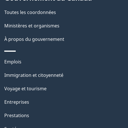
t
de
a
Toutes les coordonnées
ce
i
site
Ministères et organismes
l
s
À propos du gouvernement
d
e
Thèmes
Emplois
l
et
a
Immigration et citoyenneté
sujets
p
Voyage et tourisme
a
g
Entreprises
e
Prestations
"