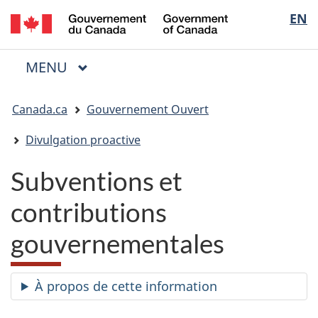
/
Sélectio
EN
Passer
Passer
Passer
Government
au
à
à
de
of
contenu
« Au
la
la
Canada
MENU
PRINCIPAL
principal
sujet
version
Menu
langue
du
HTML
Vous
gouvernement »
simplifiée
Canada.ca
Gouvernement Ouvert
êtes
ici
Divulgation proactive
:
Subventions et
contributions
gouvernementales
À propos de cette information