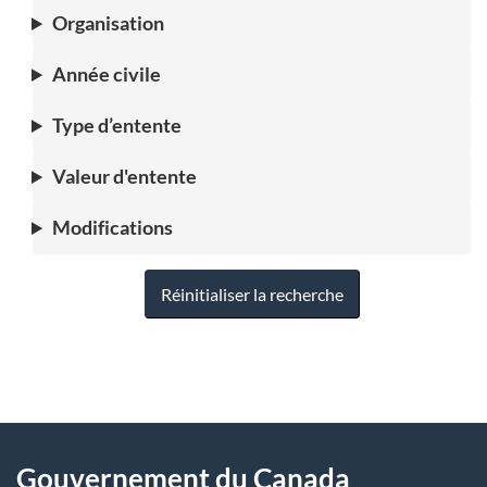
Organisation
Année civile
Type d’entente
Valeur d'entente
Modifications
Réinitialiser la recherche
"
D
À
é
propos
Gouvernement du Canada