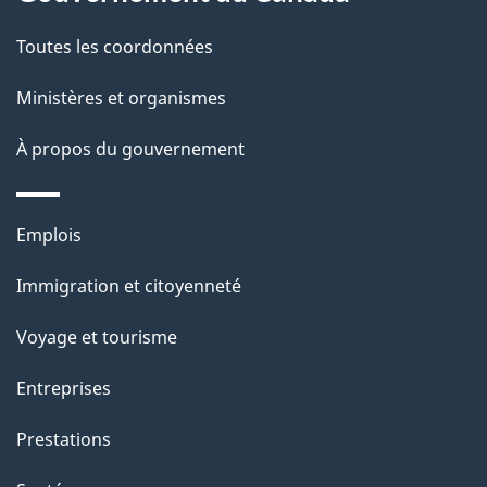
t
de
a
Toutes les coordonnées
ce
i
site
Ministères et organismes
l
s
À propos du gouvernement
d
e
Thèmes
Emplois
l
et
a
Immigration et citoyenneté
sujets
p
Voyage et tourisme
a
g
Entreprises
e
Prestations
"