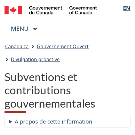
/
Sélectio
EN
Passer
Passer
Passer
Government
au
à
à
de
of
contenu
« Au
la
la
Canada
MENU
PRINCIPAL
principal
sujet
version
Menu
langue
du
HTML
Vous
gouvernement »
simplifiée
Canada.ca
Gouvernement Ouvert
êtes
ici
Divulgation proactive
:
Subventions et
contributions
gouvernementales
À propos de cette information