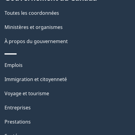
t
de
a
Toutes les coordonnées
ce
i
site
Ministères et organismes
l
s
À propos du gouvernement
d
e
Thèmes
Emplois
l
et
a
Immigration et citoyenneté
sujets
p
Voyage et tourisme
a
g
Entreprises
e
Prestations
"