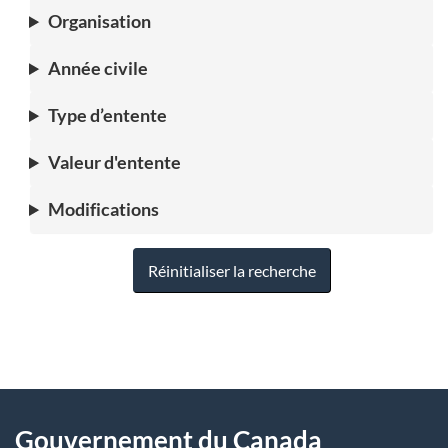
Organisation
Année civile
Type d’entente
Valeur d'entente
Modifications
Réinitialiser la recherche
"
D
À
é
propos
Gouvernement du Canada