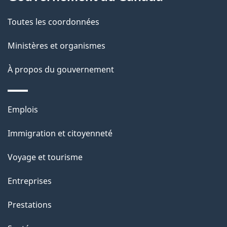
t
de
a
Toutes les coordonnées
ce
i
site
Ministères et organismes
l
s
À propos du gouvernement
d
e
Thèmes
Emplois
l
et
a
Immigration et citoyenneté
sujets
p
Voyage et tourisme
a
g
Entreprises
e
Prestations
"