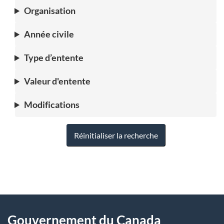
Organisation
Année civile
Type d’entente
Valeur d'entente
Modifications
Réinitialiser la recherche
"
D
À
é
propos
Gouvernement du Canada