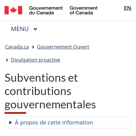
/
Sélectio
EN
Passer
Passer
Passer
Government
au
à
à
de
of
contenu
« Au
la
la
Canada
MENU
PRINCIPAL
principal
sujet
version
Menu
langue
du
HTML
Vous
gouvernement »
simplifiée
Canada.ca
Gouvernement Ouvert
êtes
ici
Divulgation proactive
:
Subventions et
contributions
gouvernementales
À propos de cette information