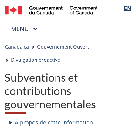
/
Sélectio
EN
Passer
Passer
Passer
Government
au
à
à
de
of
contenu
« Au
la
la
Canada
MENU
PRINCIPAL
principal
sujet
version
Menu
langue
du
HTML
Vous
gouvernement »
simplifiée
Canada.ca
Gouvernement Ouvert
êtes
ici
Divulgation proactive
:
Subventions et
contributions
gouvernementales
À propos de cette information