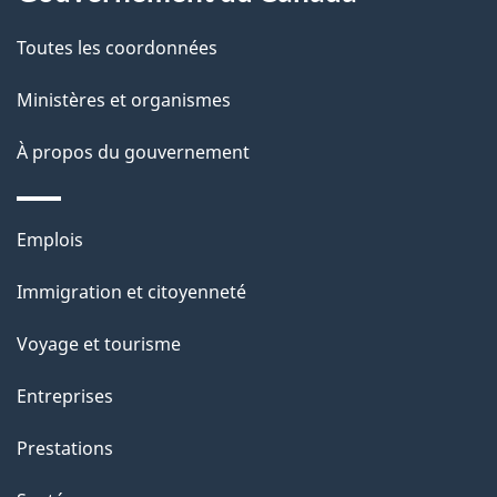
t
de
a
Toutes les coordonnées
ce
i
site
Ministères et organismes
l
s
À propos du gouvernement
d
e
Thèmes
Emplois
l
et
a
Immigration et citoyenneté
sujets
p
Voyage et tourisme
a
g
Entreprises
e
Prestations
"