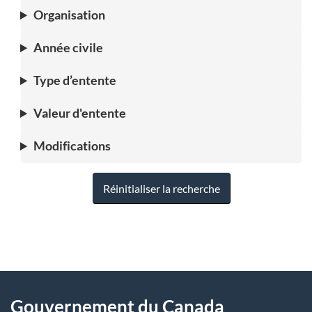
Organisation
Année civile
Type d’entente
Valeur d'entente
Modifications
Réinitialiser la recherche
"
D
À
é
propos
Gouvernement du Canada