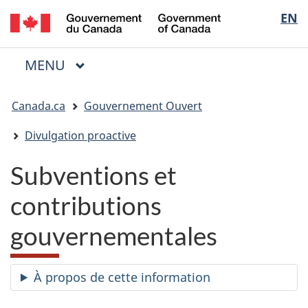
/
Sélectio
EN
Passer
Passer
Passer
Government
au
à
à
de
of
contenu
« Au
la
la
Canada
MENU
PRINCIPAL
principal
sujet
version
Menu
langue
du
HTML
Vous
gouvernement »
simplifiée
Canada.ca
Gouvernement Ouvert
êtes
ici
Divulgation proactive
:
Subventions et
contributions
gouvernementales
À propos de cette information