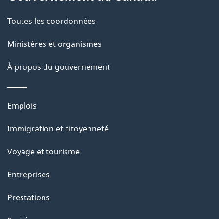
t
de
a
Toutes les coordonnées
ce
i
site
Ministères et organismes
l
s
À propos du gouvernement
d
e
Thèmes
Emplois
l
et
a
Immigration et citoyenneté
sujets
p
Voyage et tourisme
a
g
Entreprises
e
Prestations
"