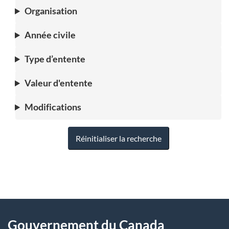
Organisation
Année civile
Type d’entente
Valeur d'entente
Modifications
Réinitialiser la recherche
"
D
À
é
propos
Gouvernement du Canada