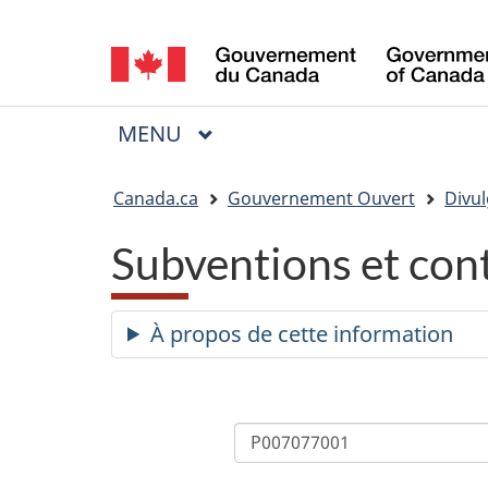
Sélection
de
la
MENU
PRINCIPAL
Menu
langue
Vous
Canada.ca
Gouvernement Ouvert
Divul
êtes
Subventions et con
ici
:
À propos de cette information