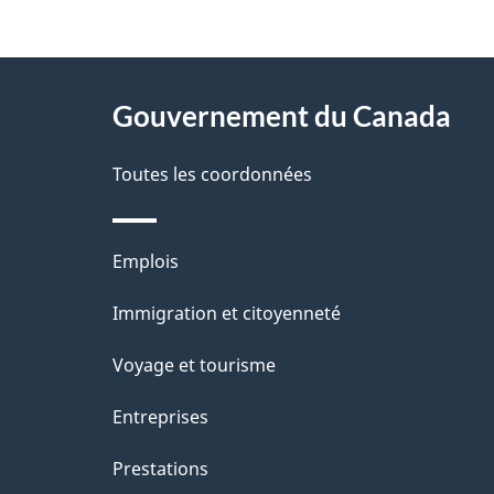
"
D
À
é
propos
Gouvernement du Canada
t
de
a
Toutes les coordonnées
ce
i
site
l
Thèmes
Emplois
s
et
Immigration et citoyenneté
d
sujets
e
Voyage et tourisme
l
Entreprises
a
Prestations
p