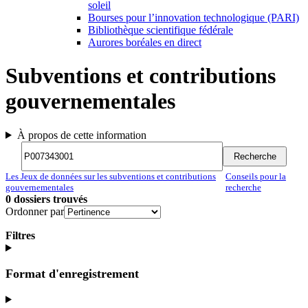
soleil
Bourses pour l’innovation technologique (PARI)
Bibliothèque scientifique fédérale
Aurores boréales en direct
Subventions et contributions
gouvernementales
À propos de cette information
Recherche
Recherche
Recherche
Les Jeux de données sur les subventions et contributions
Conseils pour la
gouvernementales
recherche
0
dossiers trouvés
Ordonner par
Filtres
Format d'enregistrement