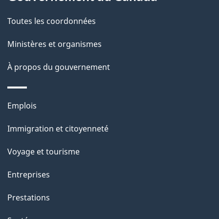
t
de
a
Toutes les coordonnées
ce
i
site
Ministères et organismes
l
s
À propos du gouvernement
d
e
Thèmes
Emplois
l
et
a
Immigration et citoyenneté
sujets
p
Voyage et tourisme
a
g
Entreprises
e
Prestations
"