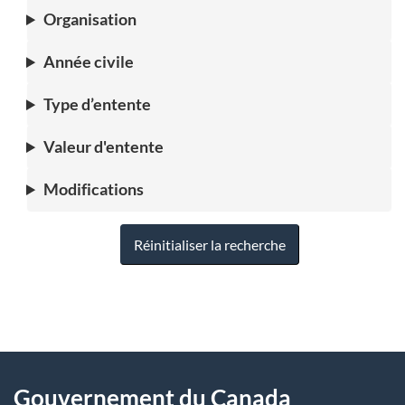
Organisation
Année civile
Type d’entente
Valeur d'entente
Modifications
Réinitialiser la recherche
"
D
À
é
propos
Gouvernement du Canada