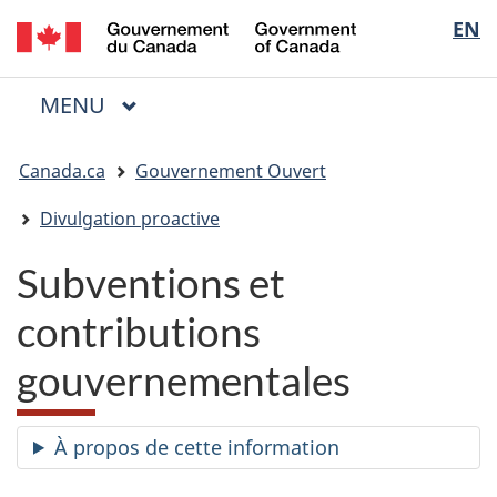
/
Sélectio
EN
Passer
Passer
Passer
Government
au
à
à
de
of
contenu
« Au
la
la
Canada
MENU
PRINCIPAL
principal
sujet
version
Menu
langue
du
HTML
Vous
gouvernement »
simplifiée
Canada.ca
Gouvernement Ouvert
êtes
ici
Divulgation proactive
:
Subventions et
contributions
gouvernementales
À propos de cette information