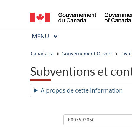
Sélection
de
la
MENU
PRINCIPAL
Menu
langue
Vous
Canada.ca
Gouvernement Ouvert
Divul
êtes
Subventions et con
ici
:
À propos de cette information