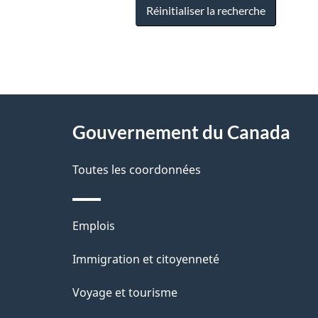
Réinitialiser la recherche
"
D
À
é
propos
Gouvernement du Canada
t
de
a
Toutes les coordonnées
ce
i
site
l
Thèmes
Emplois
s
et
Immigration et citoyenneté
d
sujets
e
Voyage et tourisme