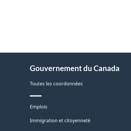
"
D
À
é
propos
Gouvernement du Canada
t
de
a
Toutes les coordonnées
ce
i
site
l
Thèmes
Emplois
s
et
Immigration et citoyenneté
d
sujets