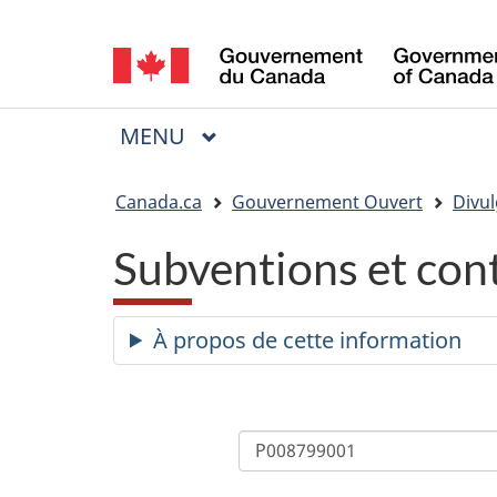
Sélection
de
la
MENU
PRINCIPAL
Menu
langue
Vous
Canada.ca
Gouvernement Ouvert
Divul
êtes
Subventions et con
ici
:
À propos de cette information