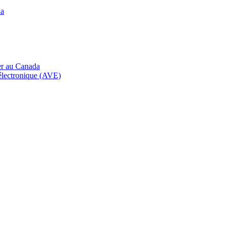
da
er au Canada
électronique (AVE)