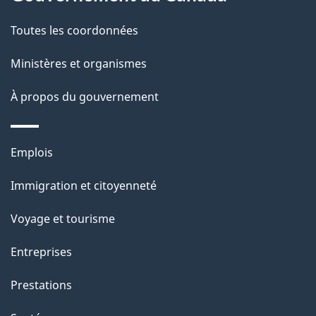
t
de
a
Toutes les coordonnées
ce
i
site
Ministères et organismes
l
s
À propos du gouvernement
d
e
Thèmes
Emplois
l
et
a
Immigration et citoyenneté
sujets
p
Voyage et tourisme
a
g
Entreprises
e
Prestations
"