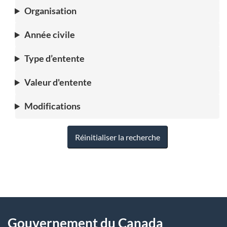
Organisation
Année civile
Type d’entente
Valeur d'entente
Modifications
Réinitialiser la recherche
"
D
À
é
propos
Gouvernement du Canada