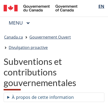
/
Sélectio
EN
Passer
Passer
Passer
Government
au
à
à
de
of
contenu
« Au
la
la
Canada
MENU
PRINCIPAL
principal
sujet
version
Menu
langue
du
HTML
Vous
gouvernement »
simplifiée
Canada.ca
Gouvernement Ouvert
êtes
ici
Divulgation proactive
:
Subventions et
contributions
gouvernementales
À propos de cette information