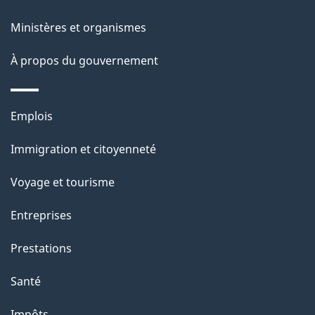
ce
i
site
Ministères et organismes
l
s
À propos du gouvernement
d
e
Thèmes
Emplois
l
et
a
Immigration et citoyenneté
sujets
p
Voyage et tourisme
a
g
Entreprises
e
Prestations
"
Santé
Impôts