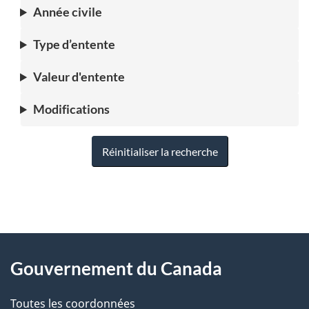
Année civile
Type d’entente
Valeur d'entente
Modifications
Réinitialiser la recherche
"
D
À
é
propos
Gouvernement du Canada
t
de
a
Toutes les coordonnées