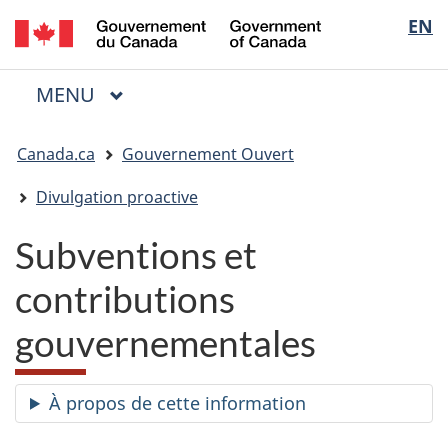
/
Sélectio
EN
Passer
Passer
Passer
Government
au
à
à
de
of
contenu
« Au
la
la
Canada
MENU
PRINCIPAL
principal
sujet
version
Menu
langue
du
HTML
Vous
gouvernement »
simplifiée
Canada.ca
Gouvernement Ouvert
êtes
ici
Divulgation proactive
:
Subventions et
contributions
gouvernementales
À propos de cette information