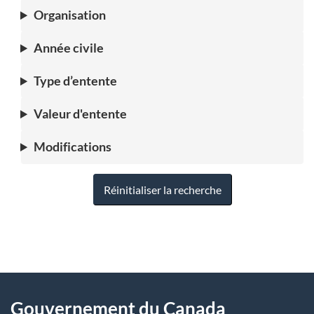
Organisation
Année civile
Type d’entente
Valeur d'entente
Modifications
Réinitialiser la recherche
"
D
À
é
propos
Gouvernement du Canada