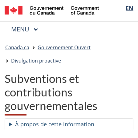
/
Sélectio
EN
Passer
Passer
Passer
Government
au
à
à
de
of
contenu
« Au
la
la
Canada
MENU
PRINCIPAL
principal
sujet
version
Menu
langue
du
HTML
Vous
gouvernement »
simplifiée
Canada.ca
Gouvernement Ouvert
êtes
ici
Divulgation proactive
:
Subventions et
contributions
gouvernementales
À propos de cette information