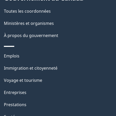
t
de
a
Toutes les coordonnées
ce
i
site
Ministères et organismes
l
s
À propos du gouvernement
d
e
Thèmes
Emplois
l
et
a
Immigration et citoyenneté
sujets
p
Voyage et tourisme
a
g
Entreprises
e
Prestations
"