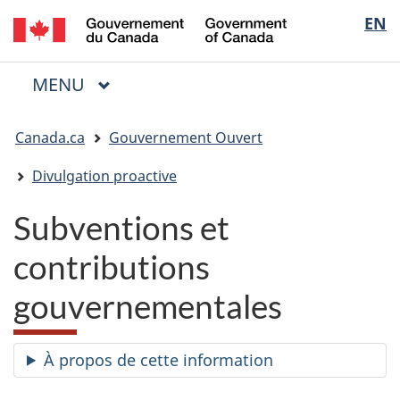
/
Sélectio
EN
Passer
Passer
Passer
Government
au
à
à
de
of
contenu
« Au
la
la
Canada
MENU
PRINCIPAL
principal
sujet
version
Menu
langue
du
HTML
Vous
gouvernement »
simplifiée
Canada.ca
Gouvernement Ouvert
êtes
ici
Divulgation proactive
:
Subventions et
contributions
gouvernementales
À propos de cette information