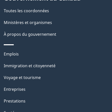
t
de
a
Toutes les coordonnées
ce
i
site
Ministères et organismes
l
s
À propos du gouvernement
d
e
Thèmes
Emplois
l
et
a
Immigration et citoyenneté
sujets
p
Voyage et tourisme
a
g
Entreprises
e
Prestations
"