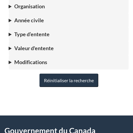
Organisation
Année civile
Type d’entente
Valeur d'entente
Modifications
Réinitialiser la recherche
"
D
À
é
propos
Gouvernement du Canada