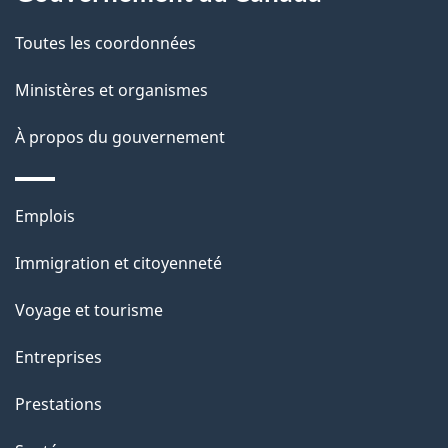
t
de
a
Toutes les coordonnées
ce
i
site
Ministères et organismes
l
s
À propos du gouvernement
d
e
Thèmes
Emplois
l
et
a
Immigration et citoyenneté
sujets
p
Voyage et tourisme
a
g
Entreprises
e
Prestations
"