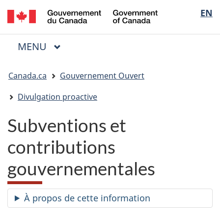
/
Sélectio
EN
Passer
Passer
Passer
Government
au
à
à
de
of
contenu
« Au
la
la
Canada
MENU
PRINCIPAL
principal
sujet
version
Menu
langue
du
HTML
Vous
gouvernement »
simplifiée
Canada.ca
Gouvernement Ouvert
êtes
ici
Divulgation proactive
:
Subventions et
contributions
gouvernementales
À propos de cette information