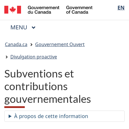
/
Sélectio
EN
Passer
Passer
Passer
Government
au
à
à
de
of
contenu
« Au
la
la
Canada
MENU
PRINCIPAL
principal
sujet
version
Menu
langue
du
HTML
Vous
gouvernement »
simplifiée
Canada.ca
Gouvernement Ouvert
êtes
ici
Divulgation proactive
:
Subventions et
contributions
gouvernementales
À propos de cette information