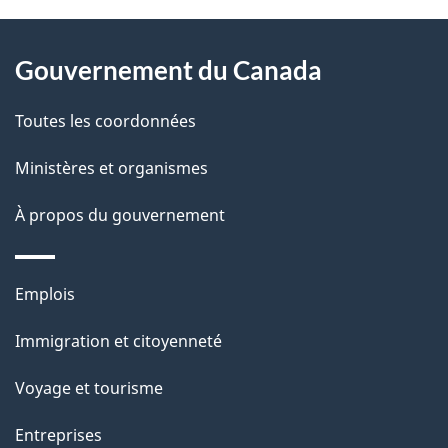
D
À
é
propos
Gouvernement du Canada
t
de
a
Toutes les coordonnées
ce
i
site
Ministères et organismes
l
s
À propos du gouvernement
d
e
Thèmes
Emplois
l
et
a
Immigration et citoyenneté
sujets
p
Voyage et tourisme
a
g
Entreprises