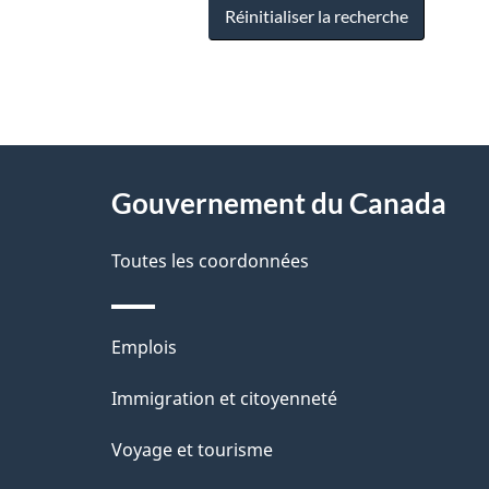
Réinitialiser la recherche
"
D
À
é
propos
Gouvernement du Canada
t
de
a
Toutes les coordonnées
ce
i
site
l
Thèmes
Emplois
s
et
Immigration et citoyenneté
d
sujets
e
Voyage et tourisme