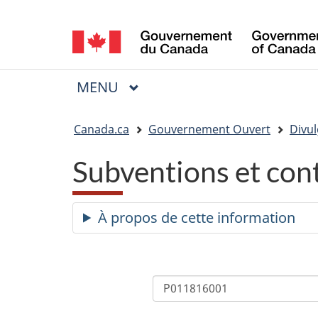
Sélection
de
la
MENU
PRINCIPAL
Menu
langue
Vous
Canada.ca
Gouvernement Ouvert
Divul
êtes
Subventions et con
ici
:
À propos de cette information