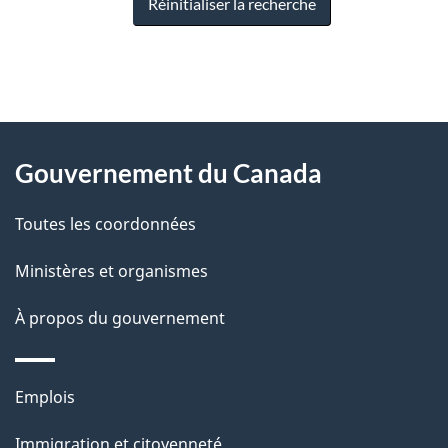
Réinitialiser la recherche
"
D
À
é
propos
Gouvernement du Canada
t
de
a
Toutes les coordonnées
ce
i
site
Ministères et organismes
l
s
À propos du gouvernement
d
e
Thèmes
Emplois
l
et
a
Immigration et citoyenneté