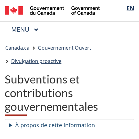
/
Sélectio
EN
Passer
Passer
Passer
Government
au
à
à
de
of
contenu
« Au
la
la
Canada
MENU
PRINCIPAL
principal
sujet
version
Menu
langue
du
HTML
Vous
gouvernement »
simplifiée
Canada.ca
Gouvernement Ouvert
êtes
ici
Divulgation proactive
:
Subventions et
contributions
gouvernementales
À propos de cette information