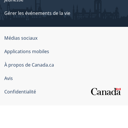
Gérer les événements de la vie
Organisation
Médias sociaux
du
Applications mobiles
gouvernement
du
À propos de Canada.ca
Canada
Avis
Confidentialité