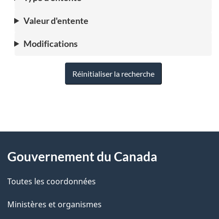
Valeur d'entente
Modifications
Réinitialiser la recherche
"
D
À
é
propos
Gouvernement du Canada
t
de
a
Toutes les coordonnées
ce
i
site
Ministères et organismes
l