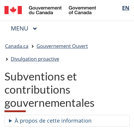
/
Sélectio
EN
Passer
Passer
Passer
Government
au
à
à
de
of
contenu
« Au
la
la
Canada
MENU
PRINCIPAL
principal
sujet
version
Menu
langue
du
HTML
Vous
gouvernement »
simplifiée
Canada.ca
Gouvernement Ouvert
êtes
ici
Divulgation proactive
:
Subventions et
contributions
gouvernementales
À propos de cette information