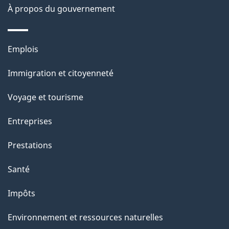
s
À propos du gouvernement
d
e
Thèmes
Emplois
l
et
a
Immigration et citoyenneté
sujets
p
Voyage et tourisme
a
g
Entreprises
e
Prestations
"
Santé
Impôts
Environnement et ressources naturelles