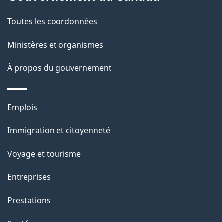
t
de
a
Toutes les coordonnées
ce
i
site
Ministères et organismes
l
s
À propos du gouvernement
d
e
Thèmes
Emplois
l
et
a
Immigration et citoyenneté
sujets
p
Voyage et tourisme
a
g
Entreprises
e
Prestations
"