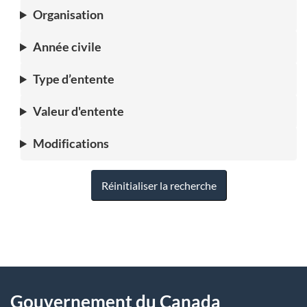
Organisation
Année civile
Type d’entente
Valeur d'entente
Modifications
Réinitialiser la recherche
"
D
À
é
propos
Gouvernement du Canada