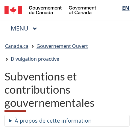
/
Sélectio
EN
Passer
Passer
Passer
Government
au
à
à
de
of
contenu
« Au
la
la
Canada
MENU
PRINCIPAL
principal
sujet
version
Menu
langue
du
HTML
Vous
gouvernement »
simplifiée
Canada.ca
Gouvernement Ouvert
êtes
ici
Divulgation proactive
:
Subventions et
contributions
gouvernementales
À propos de cette information