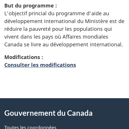
But du programme :
L’objectif princial du programme d’aide au
développement international du Ministère est de
réduire la pauvreté pour les populations qui
vivent dans les pays où Affaires mondiales
Canada se livre au développement international.
Modifications :
Consulter les modifications
"
D
À
é
propos
Gouvernement du Canada
t
de
a
Toutes les coordonnées