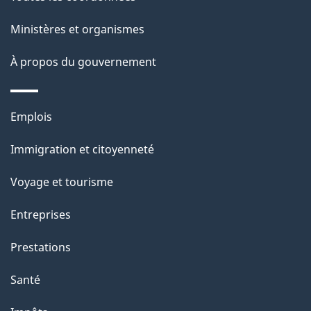
ce
i
site
Ministères et organismes
l
s
À propos du gouvernement
d
e
Thèmes
Emplois
l
et
a
Immigration et citoyenneté
sujets
p
Voyage et tourisme
a
g
Entreprises
e
Prestations
"
Santé