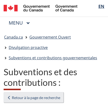
/
Sélectio
EN
Passer
Passer
Passer
Government
au
à
à
de
of
contenu
« Au
la
la
Canada
MENU
PRINCIPAL
principal
sujet
version
Menu
langue
du
HTML
Vous
gouvernement »
simplifiée
Canada.ca
Gouvernement Ouvert
êtes
ici
Divulgation proactive
:
Subventions et contributions gouvernementales
Subventions et des
contributions :
Retour à la page de recherche