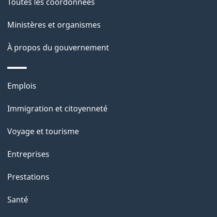
Toutes les coordonnées
ce
i
site
Ministères et organismes
l
s
À propos du gouvernement
d
e
Thèmes
Emplois
l
et
a
Immigration et citoyenneté
sujets
p
Voyage et tourisme
a
g
Entreprises
e
Prestations
"
Santé