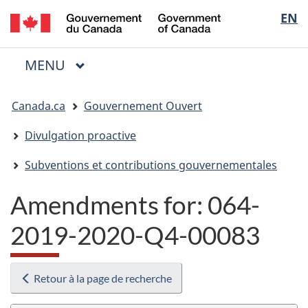
/
Sélectio
EN
Passer
Passer
Passer
Government
au
à
à
de
of
contenu
« Au
la
la
Canada
MENU
PRINCIPAL
principal
sujet
version
Menu
langue
du
HTML
Vous
gouvernement »
simplifiée
Canada.ca
Gouvernement Ouvert
êtes
ici
Divulgation proactive
:
Subventions et contributions gouvernementales
Amendments for:
064-
2019-2020-Q4-00083
Retour à la page de recherche