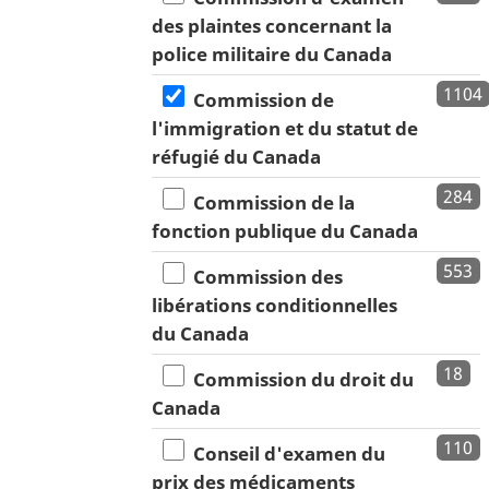
des plaintes concernant la
police militaire du Canada
1104
Commission de
l'immigration et du statut de
réfugié du Canada
284
Commission de la
fonction publique du Canada
553
Commission des
libérations conditionnelles
du Canada
18
Commission du droit du
Canada
110
Conseil d'examen du
prix des médicaments