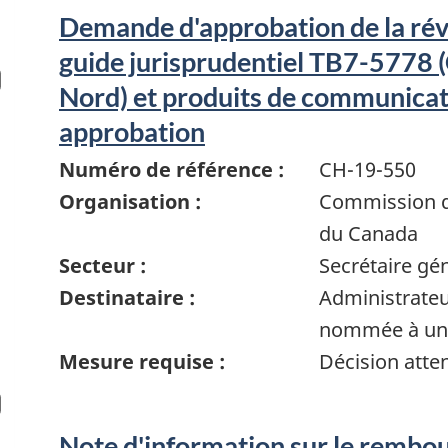
Demande d'approbation de la rév
guide jurisprudentiel TB7-5778 
Nord) et produits de communicat
approbation
Numéro de référence :
CH-19-550
Organisation :
Commission de
du Canada
Secteur :
Secrétaire gé
Destinataire :
Administrate
nommée à un 
Mesure requise :
Décision atte
Note d'information sur le rembo