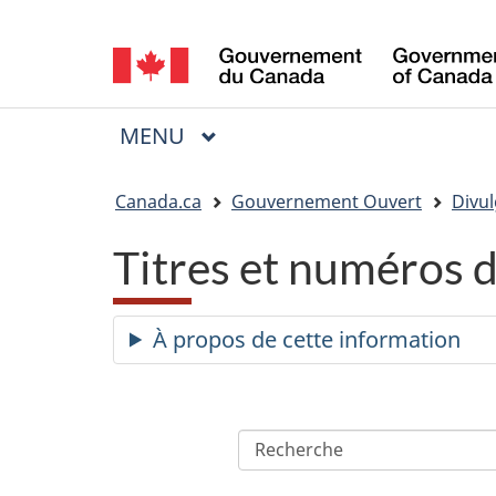
Sélection
de
la
MENU
PRINCIPAL
Menu
langue
Vous
Canada.ca
Gouvernement Ouvert
Divul
êtes
Titres et numéros 
ici
:
À propos de cette information