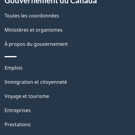
Gouvernement du Canada
t
de
a
Toutes les coordonnées
ce
i
site
Ministères et organismes
l
s
À propos du gouvernement
d
e
Thèmes
Emplois
l
et
a
Immigration et citoyenneté
sujets
p
Voyage et tourisme
a
g
Entreprises
e
Prestations
"