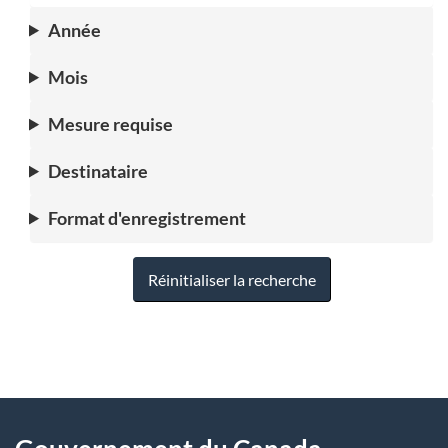
Année
Mois
Mesure requise
Destinataire
Format d'enregistrement
Réinitialiser la recherche
"
D
À
é
propos