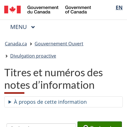
/
Sélectio
EN
Passer
Passer
Passer
Government
au
à
à
de
of
contenu
« Au
la
la
Canada
MENU
PRINCIPAL
principal
sujet
version
Menu
langue
du
HTML
Vous
gouvernement »
simplifiée
Canada.ca
Gouvernement Ouvert
êtes
ici
Divulgation proactive
:
Titres et numéros des
notes d’information
À propos de cette information
Recherche
Recherche