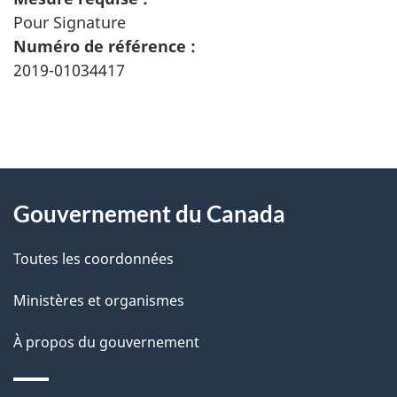
Pour Signature
Numéro de référence :
2019-01034417
"
D
À
é
propos
Gouvernement du Canada
t
de
a
Toutes les coordonnées
ce
i
site
Ministères et organismes
l
s
À propos du gouvernement
d
e