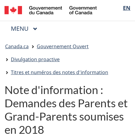
/
Sélectio
EN
Passer
Passer
Passer
Government
au
à
à
de
of
contenu
« Au
la
la
Canada
MENU
PRINCIPAL
principal
sujet
version
Menu
langue
du
HTML
Vous
gouvernement »
simplifiée
Canada.ca
Gouvernement Ouvert
êtes
ici
Divulgation proactive
:
Titres et numéros des notes d’information
Note d'information :
Demandes des Parents et
Grand-Parents soumises
en 2018