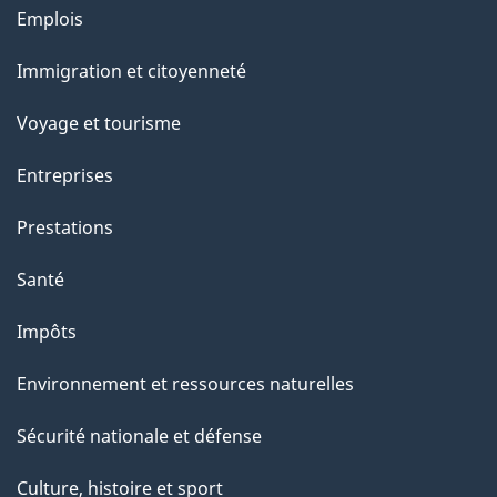
Thèmes
Emplois
l
et
a
Immigration et citoyenneté
sujets
p
Voyage et tourisme
a
g
Entreprises
e
Prestations
"
Santé
Impôts
Environnement et ressources naturelles
Sécurité nationale et défense
Culture, histoire et sport