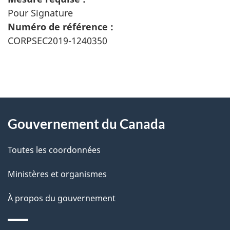
Pour Signature
Numéro de référence :
CORPSEC2019-1240350
"
D
À
é
propos
Gouvernement du Canada
t
de
a
Toutes les coordonnées
ce
i
site
Ministères et organismes
l
s
À propos du gouvernement
d
e