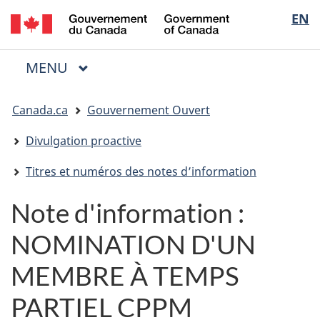
/
Sélectio
EN
Passer
Passer
Passer
Government
au
à
à
de
of
contenu
« Au
la
la
Canada
MENU
PRINCIPAL
principal
sujet
version
Menu
langue
du
HTML
Vous
gouvernement »
simplifiée
Canada.ca
Gouvernement Ouvert
êtes
ici
Divulgation proactive
:
Titres et numéros des notes d’information
Note d'information :
NOMINATION D'UN
MEMBRE À TEMPS
PARTIEL CPPM