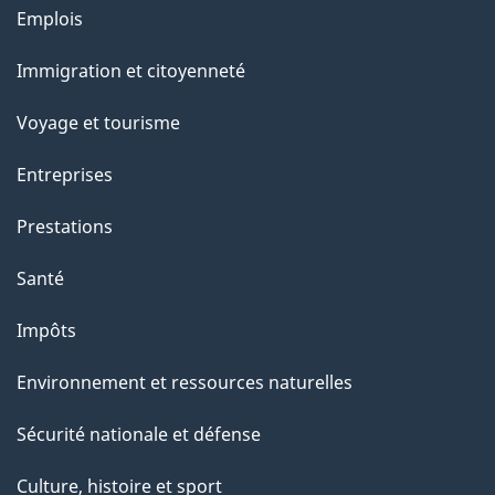
Thèmes
Emplois
l
et
a
Immigration et citoyenneté
sujets
p
Voyage et tourisme
a
g
Entreprises
e
Prestations
"
Santé
Impôts
Environnement et ressources naturelles
Sécurité nationale et défense
Culture, histoire et sport