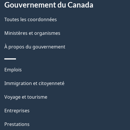
propos
Gouvernement du Canada
t
de
a
Toutes les coordonnées
ce
i
site
Ministères et organismes
l
s
À propos du gouvernement
d
e
Thèmes
Emplois
l
et
a
Immigration et citoyenneté
sujets
p
Voyage et tourisme
a
g
Entreprises
e
Prestations
"