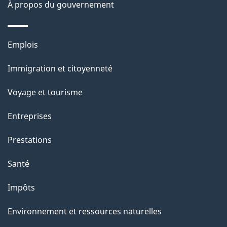
s
À propos du gouvernement
d
e
Thèmes
Emplois
l
et
a
Immigration et citoyenneté
sujets
p
Voyage et tourisme
a
g
Entreprises
e
Prestations
"
Santé
Impôts
Environnement et ressources naturelles