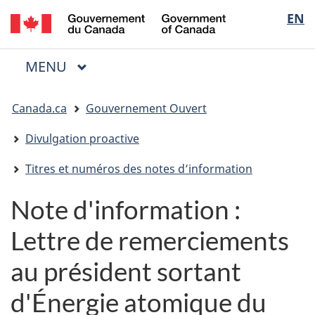
/
Sélectio
EN
Passer
Passer
Passer
Government
au
à
à
de
of
contenu
« Au
la
la
Canada
MENU
PRINCIPAL
principal
sujet
version
Menu
langue
du
HTML
Vous
gouvernement »
simplifiée
Canada.ca
Gouvernement Ouvert
êtes
ici
Divulgation proactive
:
Titres et numéros des notes d’information
Note d'information :
Lettre de remerciements
au président sortant
d'Énergie atomique du