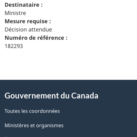
Destinataire :
Ministre
Mesure requise :
Décision attendue
Numéro de référence :
182293
"
D
À
é
propos
Gouvernement du Canada
t
de
a
Toutes les coordonnées
ce
i
site
Ministères et organismes
l