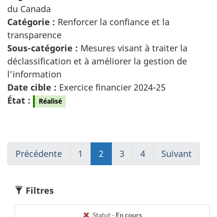
du Canada
Catégorie :
Renforcer la confiance et la
transparence
Sous-catégorie :
Mesures visant à traiter la
déclassification et à améliorer la gestion de
l’information
Date cible :
Exercice financier 2024-25
État :
Réalisé
Précédente
Go
1
(current)
2
Go
3
Go
4
(current)
Suivant
Go
to
Aller
to
to
Aller
to
page
à
page
page
à
page
1
1
2
3
1
3
Filtres
Statut -
En cours