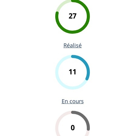
27
Réalisé
11
En cours
0