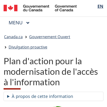
/
Sélectio
EN
Passer
Passer
Passer
Government
au
à
à
de
of
contenu
« Au
la
la
Canada
MENU
PRINCIPAL
principal
sujet
version
Menu
langue
du
HTML
Vous
gouvernement »
simplifiée
Canada.ca
Gouvernement Ouvert
êtes
ici
Divulgation proactive
:
Plan d'action pour la
modernisation de l'accès
à l'information
À propos de cette information