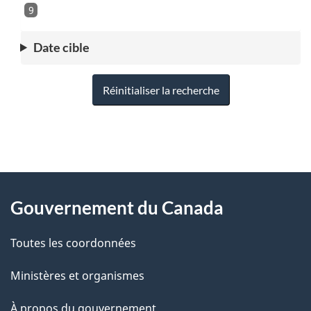
9
Date cible
Réinitialiser la recherche
"
D
À
é
propos
Gouvernement du Canada
t
de
a
Toutes les coordonnées
ce
i
site
Ministères et organismes
l
s
À propos du gouvernement