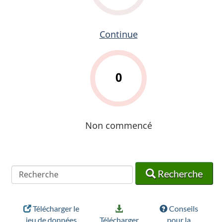
Continue
0
Non commencé
Recherche
Recherche
Recherche
Télécharger le
Conseils
jeu de données
Télécharger
pour la