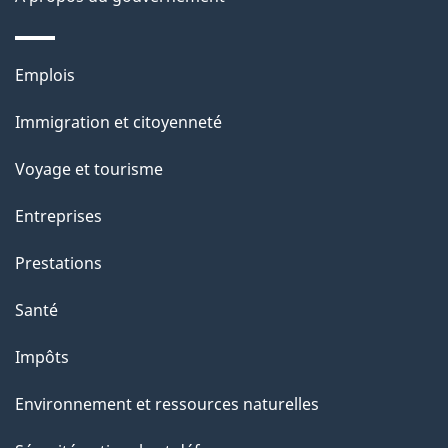
d
e
Thèmes
Emplois
l
et
a
Immigration et citoyenneté
sujets
p
Voyage et tourisme
a
g
Entreprises
e
Prestations
"
Santé
Impôts
Environnement et ressources naturelles