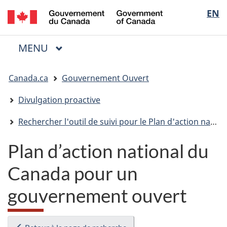
/
Sélectio
EN
Passer
Passer
Passer
Government
au
à
à
de
of
contenu
« Au
la
la
Canada
MENU
PRINCIPAL
principal
sujet
version
Menu
langue
du
HTML
Vous
gouvernement »
simplifiée
Canada.ca
Gouvernement Ouvert
êtes
ici
Divulgation proactive
:
Rechercher l'outil de suivi pour le Plan d'action national pour un gouvernement ouvert
Plan d’action national du
Canada pour un
gouvernement ouvert