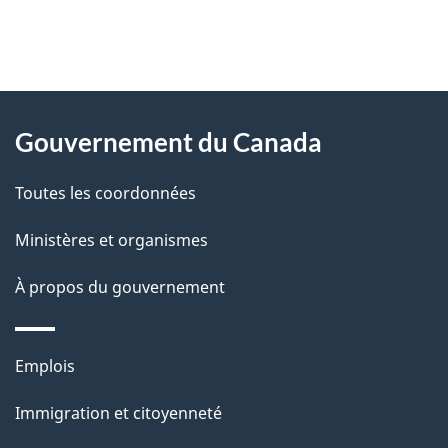
"
D
À
é
propos
Gouvernement du Canada
t
de
a
Toutes les coordonnées
ce
i
site
Ministères et organismes
l
s
À propos du gouvernement
d
e
Thèmes
Emplois
l
et
a
Immigration et citoyenneté
sujets
p