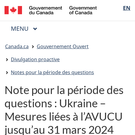
/
Sélectio
EN
Passer
Passer
Passer
Government
au
à
à
de
of
contenu
« Au
la
la
Canada
MENU
PRINCIPAL
principal
sujet
version
Menu
langue
du
HTML
Vous
gouvernement »
simplifiée
Canada.ca
Gouvernement Ouvert
êtes
ici
Divulgation proactive
:
Notes pour la période des questions
Note pour la période des
questions : Ukraine –
Mesures liées à l’AVUCU
jusqu’au 31 mars 2024