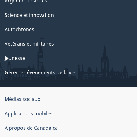
Argent et finances
Science et innovation
Autochtones
Vétérans et militaires
Jeunesse
Gérer les événements de la vie
Organisation
Médias sociaux
du
Applications mobiles
gouvernement
du
À propos de Canada.ca