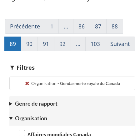
Précédente
Go
1
(current)
…
86
Go
87
Go
88
Go
to
Aller
to
to
to
page
à
page
page
page
89
Go
90
Go
91
Go
92
Go
…
103
(current)
Suivant
Go
88
1
86
87
88
to
to
to
to
Aller
to
page
page
page
page
à
pag
89
90
91
92
1
90
Filtres
Organisation -
Gendarmerie royale du Canada
Genre de rapport
Organisation
Affaires mondiales Canada