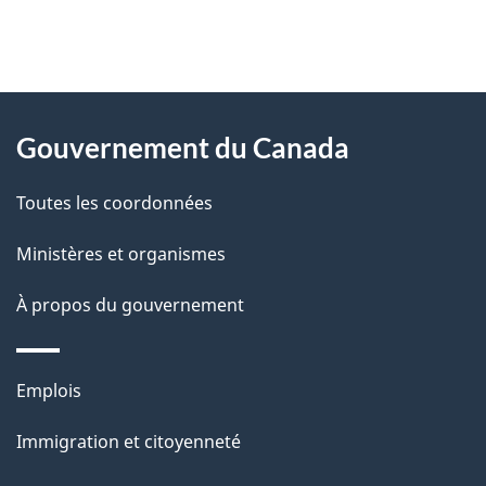
"
D
À
é
propos
Gouvernement du Canada
t
de
a
Toutes les coordonnées
ce
i
site
Ministères et organismes
l
s
À propos du gouvernement
d
e
Thèmes
Emplois
l
et
a
Immigration et citoyenneté
sujets
p