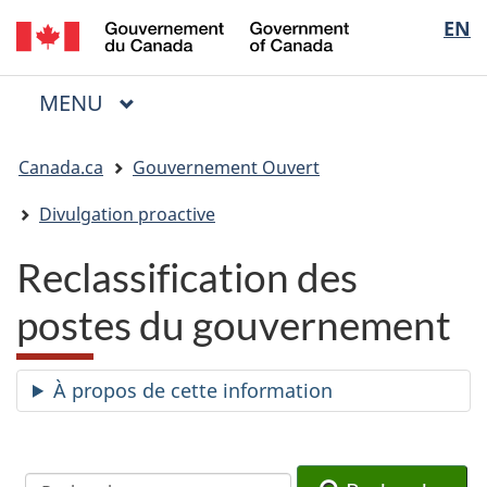
/
Sélectio
EN
Passer
Passer
Passer
Government
au
à
à
de
of
contenu
« Au
la
la
Canada
MENU
PRINCIPAL
principal
sujet
version
Menu
langue
du
HTML
Vous
gouvernement »
simplifiée
Canada.ca
Gouvernement Ouvert
êtes
ici
Divulgation proactive
:
Reclassification des
postes du gouvernement
À propos de cette information
Recherche
Recherche