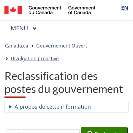
/
Sélectio
EN
Passer
Passer
Passer
Government
au
à
à
de
of
contenu
« Au
la
la
Canada
MENU
PRINCIPAL
principal
sujet
version
Menu
langue
du
HTML
Vous
gouvernement »
simplifiée
Canada.ca
Gouvernement Ouvert
êtes
ici
Divulgation proactive
:
Reclassification des
postes du gouvernement
À propos de cette information
Recherche
Recherche