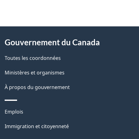
"
D
À
é
propos
Gouvernement du Canada
t
de
a
Toutes les coordonnées
ce
i
site
Ministères et organismes
l
s
À propos du gouvernement
d
e
Thèmes
Emplois
l
et
a
Immigration et citoyenneté
sujets
p