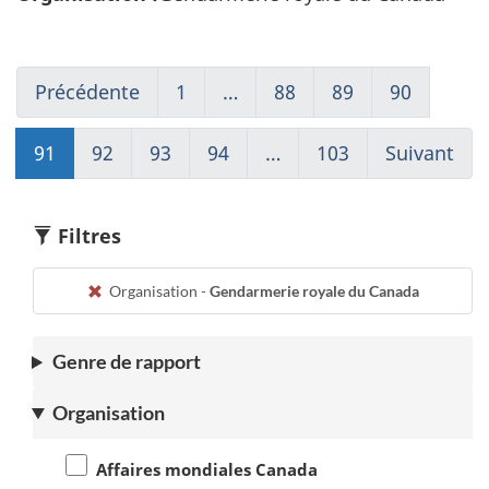
Précédente
Go
1
(current)
…
88
Go
89
Go
90
Go
to
Aller
to
to
to
page
à
page
page
page
91
Go
92
Go
93
Go
94
Go
…
103
(current)
Suivant
Go
90
1
88
89
90
to
to
to
to
Aller
to
page
page
page
page
à
pag
91
92
93
94
1
92
Filtres
Organisation -
Gendarmerie royale du Canada
Genre de rapport
Organisation
Affaires mondiales Canada