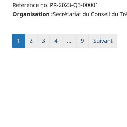
Reference no. PR-2023-Q3-00001
Organisation :
Secrétariat du Conseil du T
1
(current)
2
Go
3
Go
4
Go
…
9
(current)
Suivant
Go
Aller
to
to
to
Aller
to
à
page
page
page
à
page
1
2
3
4
1
2