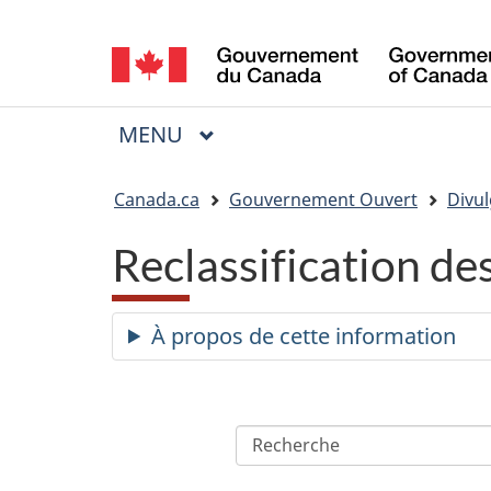
Sélection
de
la
MENU
PRINCIPAL
Menu
langue
Vous
Canada.ca
Gouvernement Ouvert
Divul
êtes
Reclassification d
ici
:
À propos de cette information