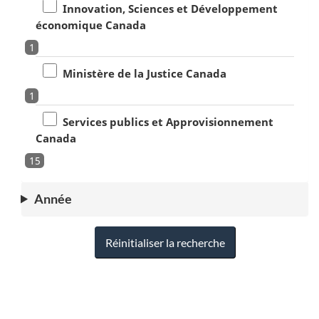
Innovation, Sciences et Développement
économique Canada
1
Ministère de la Justice Canada
1
Services publics et Approvisionnement
Canada
15
Année
Réinitialiser la recherche
"