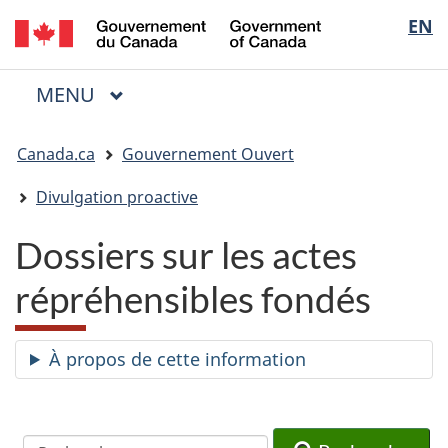
/
Sélectio
EN
Passer
Passer
Passer
Government
au
à
à
de
of
contenu
« Au
la
la
Canada
MENU
PRINCIPAL
principal
sujet
version
Menu
langue
du
HTML
Vous
gouvernement »
simplifiée
Canada.ca
Gouvernement Ouvert
êtes
ici
Divulgation proactive
:
Dossiers sur les actes
répréhensibles fondés
À propos de cette information
Recherche
Recherche