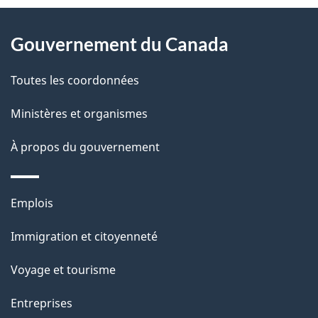
D
À
é
propos
Gouvernement du Canada
t
de
a
Toutes les coordonnées
ce
i
site
Ministères et organismes
l
s
À propos du gouvernement
d
e
Thèmes
Emplois
l
et
a
Immigration et citoyenneté
sujets
p
Voyage et tourisme
a
g
Entreprises