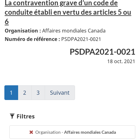
La contravention grave d’un code de
conduite établi en vertu des articles 5 ou
6
Organisation :
Affaires mondiales Canada
Numéro de référence :
PSDPA2021-0021
PSDPA2021-0021
18 oct. 2021
1
(current)
2
Go
3
(current)
Suivant
Go
Aller
to
Aller
to
à
page
à
page
1
2
1
2
Filtres
Organisation -
Affaires mondiales Canada