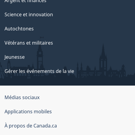
Argent et finances
Science et innovation
Autochtones
Vétérans et militaires
Jeunesse
Gérer les événements de la vie
Organisation
Médias sociaux
du
Applications mobiles
gouvernement
du
À propos de Canada.ca