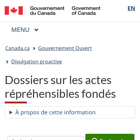
/
Sélectio
EN
Passer
Passer
Passer
Government
au
à
à
de
of
contenu
« Au
la
la
Canada
MENU
PRINCIPAL
principal
sujet
version
Menu
langue
du
HTML
Vous
gouvernement »
simplifiée
Canada.ca
Gouvernement Ouvert
êtes
ici
Divulgation proactive
:
Dossiers sur les actes
répréhensibles fondés
À propos de cette information
Recherche
Recherche