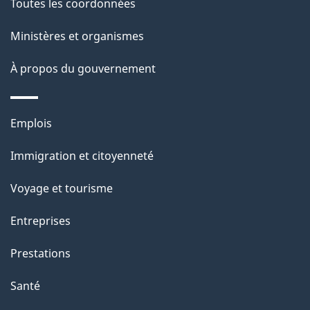
Toutes les coordonnées
ce
i
site
Ministères et organismes
l
s
À propos du gouvernement
d
e
Thèmes
Emplois
l
et
a
Immigration et citoyenneté
sujets
p
Voyage et tourisme
a
g
Entreprises
e
Prestations
"
Santé